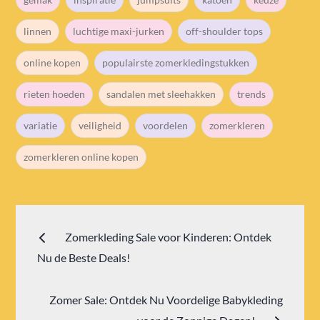
linnen
luchtige maxi-jurken
off-shoulder tops
online kopen
populairste zomerkledingstukken
rieten hoeden
sandalen met sleehakken
trends
variatie
veiligheid
voordelen
zomerkleren
zomerkleren online kopen
Bericht
Zomerkleding Sale voor Kinderen: Ontdek
navigatie
Nu de Beste Deals!
Zomer Sale: Ontdek Nu Voordelige Babykleding