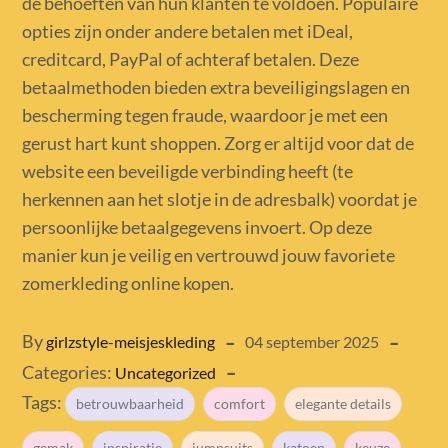
de behoeften van hun klanten te voldoen. Populaire
opties zijn onder andere betalen met iDeal,
creditcard, PayPal of achteraf betalen. Deze
betaalmethoden bieden extra beveiligingslagen en
bescherming tegen fraude, waardoor je met een
gerust hart kunt shoppen. Zorg er altijd voor dat de
website een beveiligde verbinding heeft (te
herkennen aan het slotje in de adresbalk) voordat je
persoonlijke betaalgegevens invoert. Op deze
manier kun je veilig en vertrouwd jouw favoriete
zomerkleding online kopen.
Posted
By
girlzstyle-meisjeskleding
04 september 2025
Categories:
on
Uncategorized
Tags:
betrouwbaarheid
comfort
elegante details
gemak
inspiratie
jumpsuits
katoen
keuze