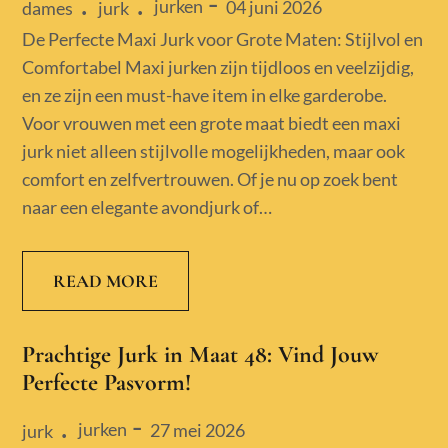
jurken
Posted
04 juni 2026
dames
jurk
on
De Perfecte Maxi Jurk voor Grote Maten: Stijlvol en
Comfortabel Maxi jurken zijn tijdloos en veelzijdig,
en ze zijn een must-have item in elke garderobe.
Voor vrouwen met een grote maat biedt een maxi
jurk niet alleen stijlvolle mogelijkheden, maar ook
comfort en zelfvertrouwen. Of je nu op zoek bent
naar een elegante avondjurk of…
READ MORE
Prachtige Jurk in Maat 48: Vind Jouw
Perfecte Pasvorm!
jurken
Posted
27 mei 2026
jurk