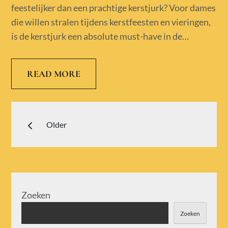
feestelijker dan een prachtige kerstjurk? Voor dames
die willen stralen tijdens kerstfeesten en vieringen,
is de kerstjurk een absolute must-have in de…
READ MORE
Berichtennavigatie
Older
Zoeken
Zoeken