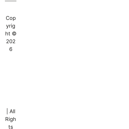
Cop
yrig
ht ©
202
6
girlz
style
-
meis
jeskl
edin
g.nl
| All
Righ
ts