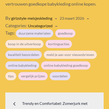
vertrouwen goedkope babykleding online kopen.
Posted
By
girlzstyle-meisjeskleding
23 maart 2026
Categories:
on
Uncategorized
Tags:
duurzame materialen
goedkoop
koop in de uitverkoop
kortingsacties
kwaliteit beoordelen
meld je aan voor nieuwsbrieven
online babykleding
online babykleding goedkoop
tips
vergelijk prijzen
voordelen
Bericht
Trendy en Comfortabel: Zomerjurk met