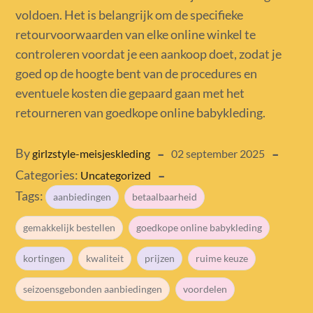
voldoen. Het is belangrijk om de specifieke
retourvoorwaarden van elke online winkel te
controleren voordat je een aankoop doet, zodat je
goed op de hoogte bent van de procedures en
eventuele kosten die gepaard gaan met het
retourneren van goedkope online babykleding.
Posted
By
girlzstyle-meisjeskleding
02 september 2025
Categories:
on
Uncategorized
Tags:
aanbiedingen
betaalbaarheid
gemakkelijk bestellen
goedkope online babykleding
kortingen
kwaliteit
prijzen
ruime keuze
seizoensgebonden aanbiedingen
voordelen