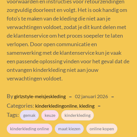
voorwaarden en instructies voor retourzendingen
zorgvuldig doorleest en volgt. Het is ook handig om
foto’s te maken van de kleding die niet aan je
verwachtingen voldoet, zodat je dit kunt delen met
de klantenservice om het proces soepeler te laten
verlopen. Door open communicatie en
samenwerking met de klantenservice kun je vaak
een passende oplossing vinden voor het geval dat de
ontvangen kinderkleding niet aan jouw
verwachtingen voldoet.
Posted
By
girlzstyle-meisjeskleding
02 januari 2026
Categories:
,
on
kinderkledingonline
kleding
Tags:
gemak
keuze
kinderkleding
kinderkleding online
maat kiezen
online kopen