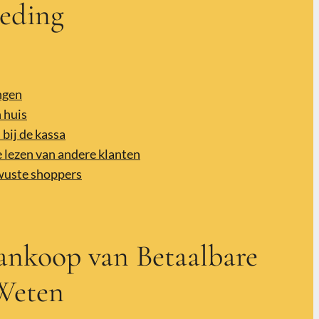
leding
ngen
 huis
 bij de kassa
 lezen van andere klanten
wuste shoppers
ankoop van Betaalbare
 Weten