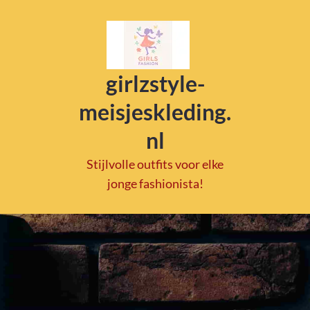
girlzstyle-
meisjeskleding.
nl
Stijlvolle outfits voor elke
jonge fashionista!