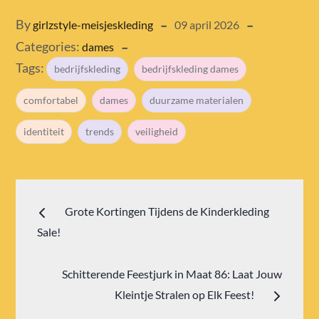
Posted
By
girlzstyle-meisjeskleding
09 april 2026
Categories:
on
dames
Tags:
bedrijfskleding
bedrijfskleding dames
comfortabel
dames
duurzame materialen
identiteit
trends
veiligheid
Bericht
Grote Kortingen Tijdens de Kinderkleding
navigatie
Sale!
Schitterende Feestjurk in Maat 86: Laat Jouw
Kleintje Stralen op Elk Feest!