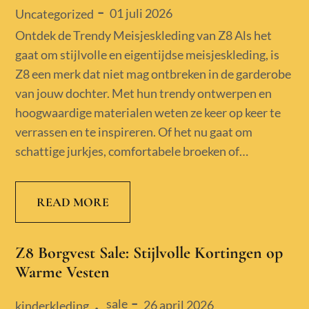
Posted
01 juli 2026
Uncategorized
on
Ontdek de Trendy Meisjeskleding van Z8 Als het
gaat om stijlvolle en eigentijdse meisjeskleding, is
Z8 een merk dat niet mag ontbreken in de garderobe
van jouw dochter. Met hun trendy ontwerpen en
hoogwaardige materialen weten ze keer op keer te
verrassen en te inspireren. Of het nu gaat om
schattige jurkjes, comfortabele broeken of…
READ MORE
Z8 Borgvest Sale: Stijlvolle Kortingen op
Warme Vesten
sale
Posted
26 april 2026
kinderkleding