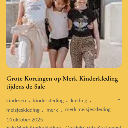
Grote Kortingen op Merk Kinderkleding
tijdens de Sale
kinderen
kinderkleding
kleding
merk meisjeskleding
meisjeskleding
merk
Posted
14 oktober 2025
on
Sale Merk Kinderkleding – Ontdek Grote Kortingen!