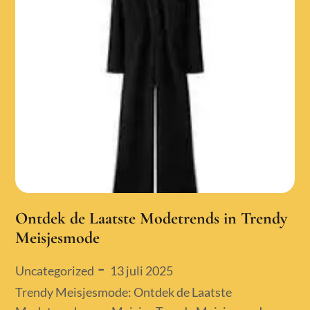
Ontdek de Laatste Modetrends in Trendy
Meisjesmode
Posted
13 juli 2025
Uncategorized
on
Trendy Meisjesmode: Ontdek de Laatste