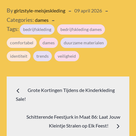
Posted
By
girlzstyle-meisjeskleding
09 april 2026
Categories:
on
dames
Tags:
bedrijfskleding
bedrijfskleding dames
comfortabel
dames
duurzame materialen
identiteit
trends
veiligheid
Bericht
Grote Kortingen Tijdens de Kinderkleding
navigatie
Sale!
Schitterende Feestjurk in Maat 86: Laat Jouw
Kleintje Stralen op Elk Feest!