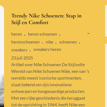
Trendy Nike Schoenen: Stap in
Stijl en Comfort
heren
heren schoenen
herenschoenen
nike
schoenen
sneakers heren
sneakers
Posted
23 juli 2025
on
Artikel over Nike Schoenen De Stijlvolle
Wereld van Nike Schoenen Nike, een van ’s
werelds meest iconische sportmerken,
staat bekend om zijn innovatieve
ontwerpen en hoogwaardige producten.
Met een rijke geschiedenis die teruggaat
tot de oprichting in 1964, heeft Nike een