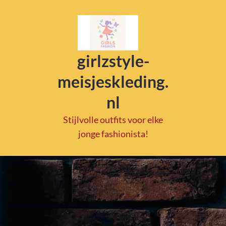
girlzstyle-
meisjeskleding.
nl
Stijlvolle outfits voor elke
jonge fashionista!