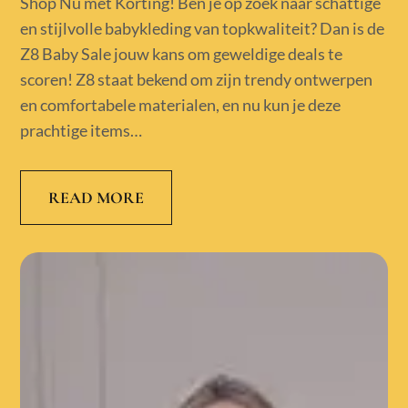
Shop Nu met Korting! Ben je op zoek naar schattige
en stijlvolle babykleding van topkwaliteit? Dan is de
Z8 Baby Sale jouw kans om geweldige deals te
scoren! Z8 staat bekend om zijn trendy ontwerpen
en comfortabele materialen, en nu kun je deze
prachtige items…
READ MORE