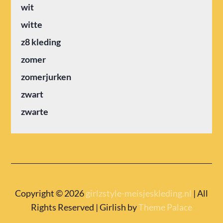
wit
witte
z8 kleding
zomer
zomerjurken
zwart
zwarte
Copyright © 2026
girlzstyle-meisjeskleding.nl
| All
Rights Reserved | Girlish by
Theme Palace