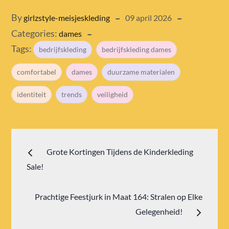
Posted
By
girlzstyle-meisjeskleding
09 april 2026
Categories:
on
dames
Tags:
bedrijfskleding
bedrijfskleding dames
comfortabel
dames
duurzame materialen
identiteit
trends
veiligheid
Bericht
Grote Kortingen Tijdens de Kinderkleding
navigatie
Sale!
Prachtige Feestjurk in Maat 164: Stralen op Elke
Gelegenheid!