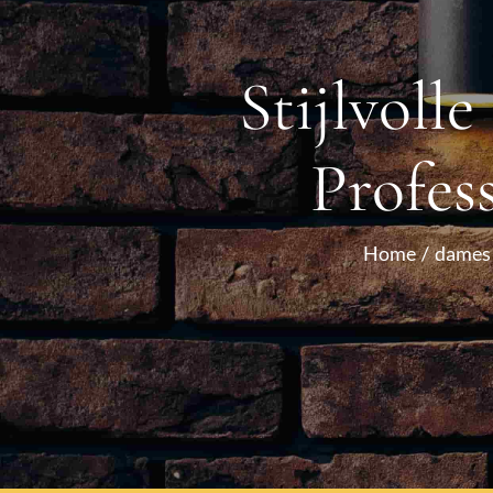
Stijlvoll
Profes
Home
dames