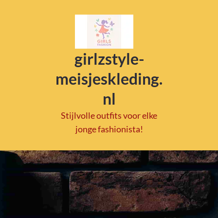
girlzstyle-
meisjeskleding.
nl
Stijlvolle outfits voor elke
jonge fashionista!