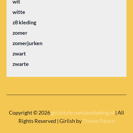
wit
witte
z8 kleding
zomer
zomerjurken
zwart
zwarte
Copyright © 2026
girlzstyle-meisjeskleding.nl
| All
Rights Reserved | Girlish by
Theme Palace