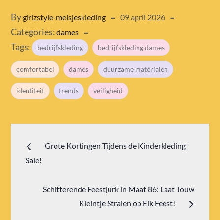
Posted
By
girlzstyle-meisjeskleding
09 april 2026
Categories:
on
dames
Tags:
bedrijfskleding
bedrijfskleding dames
comfortabel
dames
duurzame materialen
identiteit
trends
veiligheid
Bericht
Grote Kortingen Tijdens de Kinderkleding
navigatie
Sale!
Schitterende Feestjurk in Maat 86: Laat Jouw
Kleintje Stralen op Elk Feest!