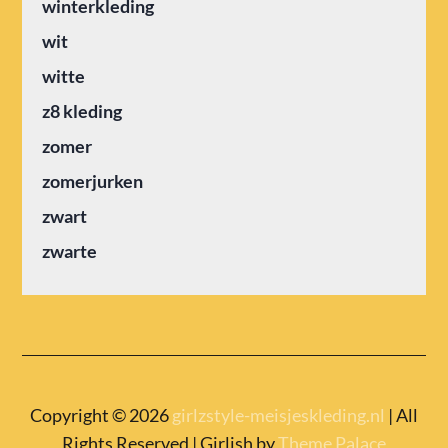
winterkleding
wit
witte
z8 kleding
zomer
zomerjurken
zwart
zwarte
Copyright © 2026
girlzstyle-meisjeskleding.nl
| All
Rights Reserved | Girlish by
Theme Palace