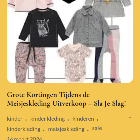
Grote Kortingen Tijdens de
Meisjeskleding Uitverkoop – Sla Je Slag!
kinder
kinder kleding
kinderen
sale
kinderkleding
meisjeskleding
Posted
16 maart 2026