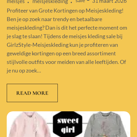
sale
Posted
31 maart 2026
meisjes
meisjeskleding
on
Profiteer van Grote Kortingen op Meisjeskleding!
Ben je op zoek naar trendy en betaalbare
meisjeskleding? Dan is dit het perfecte moment om
je slag te slaan! Tijdens de meisjes kleding sale bij
GirlzStyle-Meisjeskleding kun je profiteren van
geweldige kortingen op een breed assortiment
stijlvolle outfits voor meiden van alle leeftijden. Of
je nu op zoek…
READ MORE