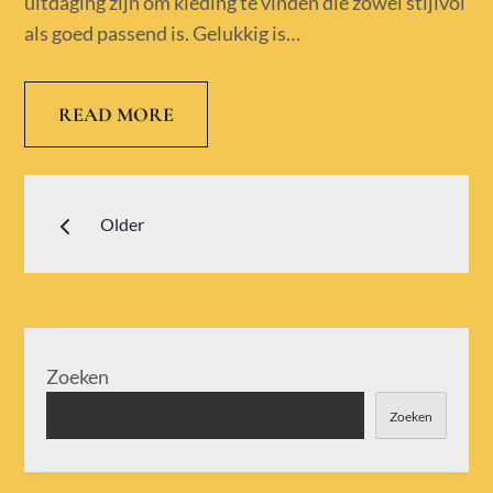
uitdaging zijn om kleding te vinden die zowel stijlvol
als goed passend is. Gelukkig is…
READ MORE
Berichtennavigatie
Older
Zoeken
Zoeken