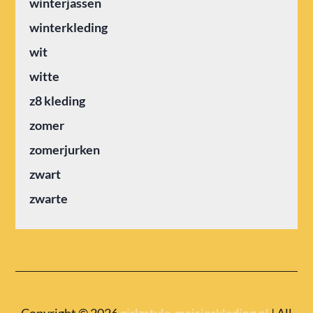
winterjassen
winterkleding
wit
witte
z8 kleding
zomer
zomerjurken
zwart
zwarte
Copyright © 2026
girlzstyle-meisjeskleding.nl
| All