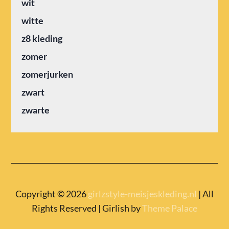
wit
witte
z8 kleding
zomer
zomerjurken
zwart
zwarte
Copyright © 2026
girlzstyle-meisjeskleding.nl
| All
Rights Reserved | Girlish by
Theme Palace