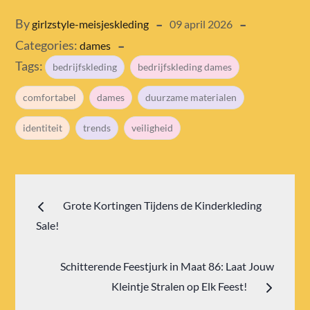
Posted
By
girlzstyle-meisjeskleding
09 april 2026
Categories:
on
dames
Tags:
bedrijfskleding
bedrijfskleding dames
comfortabel
dames
duurzame materialen
identiteit
trends
veiligheid
Bericht
Grote Kortingen Tijdens de Kinderkleding
navigatie
Sale!
Schitterende Feestjurk in Maat 86: Laat Jouw
Kleintje Stralen op Elk Feest!