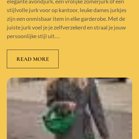
elegante avondjurk, een vrolijke zomerjurk of een
stijlvolle jurk voor op kantoor, leuke dames jurkjes
zijn een onmisbaar item in elke garderobe. Met de
juiste jurk voel je je zelfverzekerd en straal je jouw
persoonlijke stijl uit.…
READ MORE