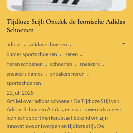
Tijdloze Stijl: Ontdek de Iconische Adidas
Schoenen
adidas
adidas schoenen
dames sportschoenen
heren
heren schoenen
schoenen
sneakers
sneakers dames
sneakers heren
sportschoenen
Posted
22 juli 2025
on
Artikel over adidas schoenen De Tijdloze Stijl van
Adidas Schoenen Adidas, een van ’s werelds meest
iconische sportmerken, staat bekend om zijn
innovatieve ontwerpen en tijdloze stijl. De