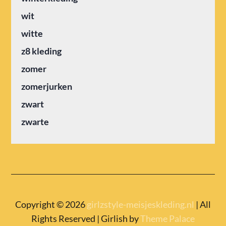
wit
witte
z8 kleding
zomer
zomerjurken
zwart
zwarte
Copyright © 2026
girlzstyle-meisjeskleding.nl
| All
Rights Reserved | Girlish by
Theme Palace