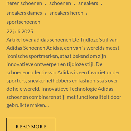
heren schoenen
schoenen
sneakers
sneakers dames
sneakers heren
sportschoenen
Posted
22 juli 2025
on
Artikel over adidas schoenen De Tijdloze Stijl van
Adidas Schoenen Adidas, een van ’s werelds meest
iconische sportmerken, staat bekend om zijn
innovatieve ontwerpen en tijdloze stijl. De
schoenencollectie van Adidas is een favoriet onder
sporters, sneakerliefhebbers en fashionista’s over
de hele wereld. Innovatieve Technologie Adidas
schoenen combineren stijl met functionaliteit door
gebruik te maken…
READ MORE